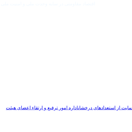
اقتصاد مقاومتی در سایه وحدت ملی و امنیت ملی
مایت از استعدادهای درخشان
اداره امور ترفیع و ارتقاء اعضای هیئت