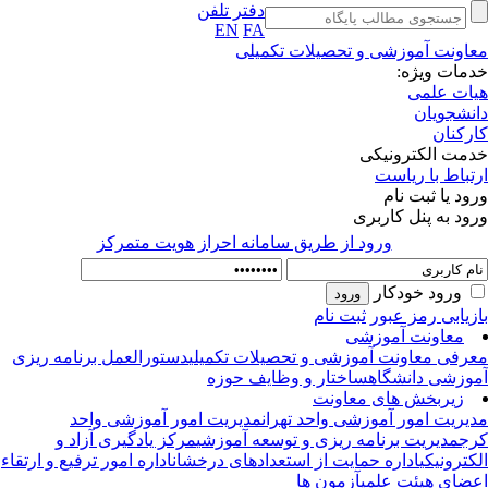
دفتر تلفن
EN
FA
اونت آموزشی و تحصیلات تکمیلی
مات ویژه:
ات علمی
نشجویان
رکنان
مت الکترونیکی
تباط با ریاست
ود یا ثبت نام
ود به پنل کاربری
ورود از طريق سامانه احراز هويت متمركز
ورود خودکار
زیابی رمز عبور
ثبت نام
معاونت آموزشی
رفی معاونت آموزشی و تحصیلات تکمیلی
دستورالعمل برنامه ریزی
وزشی دانشگاه
ساختار و وظایف حوزه
زیربخش های معاونت
یریت امور آموزشی واحد تهران
مدیریت امور آموزشی واحد
ج
مدیریت برنامه ریزی و توسعه آموزشی
مرکز یادگیری آزاد و
کترونیکی
اداره حمایت از استعدادهای درخشان
اداره امور ترفیع و ارتقاء
ضای هیئت علمی
آزمون ها