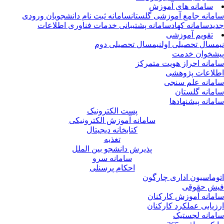
سامانه های آموزش
مانه جامع آموزشی گلستان
سامانه ثبت نام دانشجویان ورودی
ید
سامانه کهاد
سامانه پشتیبانی خدمات فناوری اطلاعات
تقویم آموزشی
مسال تحصیلی اول
نیمسال تحصیلی دوم
شخوان خدمت
مانه احراز هویت متمرکز
لاعات پژوهشی
مانه علم سنجی
مانه گلستان
مانه پیشنهادها
پست الکترونیک
سامانه آموزش الکترونیکی
کتابخانه دیجیتال
تغذیه
پذیرش دانشجو بین الملل
سامانه سرو
احکام پرسنلی
وماسیون اداری چارگون
ش حقوقی
مانه آموزش کارکنان
زیابی عملکرد کارکنان
مانه لجستیک