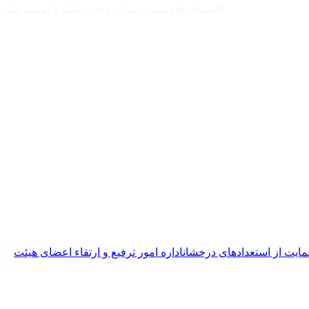
اقتصاد مقاومتی در سایه وحدت ملی و امنیت ملی
مایت از استعدادهای درخشان
اداره امور ترفیع و ارتقاء اعضای هیئت