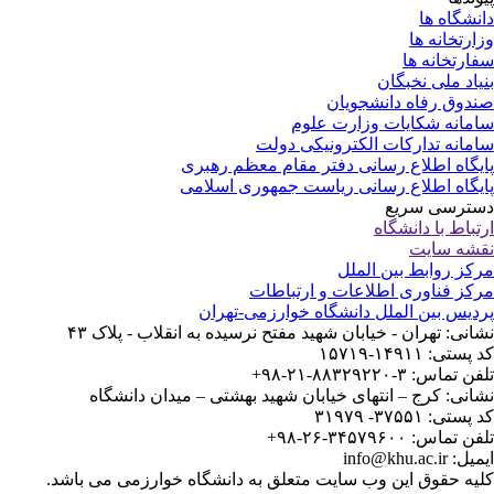
نشگاه ها
ارتخانه ها
ارتخانه ها
یاد ملی نخبگان
دوق رفاه دانشجویان
مانه شکایات وزارت علوم
مانه تدارکات الکترونیکی دولت
یگاه اطلاع رسانی دفتر مقام معظم رهبری
یگاه اطلاع رسانی ریاست جمهوری اسلامی
ترسی سریع
تباط با دانشگاه
شه سایت
کز روابط بین الملل
کز فناوری اطلاعات و ارتباطات
دیس بین الملل دانشگاه خوارزمی-تهران
انی: تهران - خیابان شهید مفتح نرسیده به انقلاب - پلاک ۴۳
ستی: ۱۴۹۱۱-۱۵۷۱۹
 تماس: ۳-۸۸۳۲۹۲۲۰-۲۱-۹۸+
انی: کرج – انتهای خیابان شهید بهشتی – میدان دانشگاه
ستی: ۳۷۵۵۱- ۳۱۹۷۹
 تماس: ۳۴۵۷۹۶۰۰-۲۶-۹۸+
: info@khu.ac.ir
یه حقوق این وب سایت متعلق به دانشگاه خوارزمی می باشد.