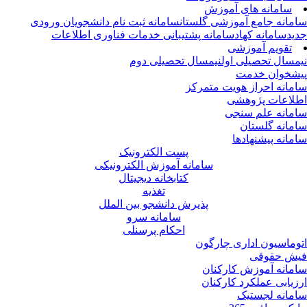
سامانه های آموزش
مانه جامع آموزشی گلستان
سامانه ثبت نام دانشجویان ورودی
ید
سامانه کهاد
سامانه پشتیبانی خدمات فناوری اطلاعات
تقویم آموزشی
مسال تحصیلی اول
نیمسال تحصیلی دوم
شخوان خدمت
مانه احراز هویت متمرکز
لاعات پژوهشی
مانه علم سنجی
مانه گلستان
مانه پیشنهادها
پست الکترونیک
سامانه آموزش الکترونیکی
کتابخانه دیجیتال
تغذیه
پذیرش دانشجو بین الملل
سامانه سرو
احکام پرسنلی
وماسیون اداری چارگون
ش حقوقی
مانه آموزش کارکنان
زیابی عملکرد کارکنان
مانه لجستیک