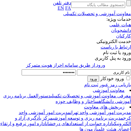
دفتر تلفن
EN
FA
اونت آموزشی و تحصیلات تکمیلی
مات ویژه:
ات علمی
نشجویان
رکنان
مت الکترونیکی
تباط با ریاست
ود یا ثبت نام
ود به پنل کاربری
ورود از طريق سامانه احراز هويت متمركز
ورود خودکار
زیابی رمز عبور
ثبت نام
معاونت آموزشی
رفی معاونت آموزشی و تحصیلات تکمیلی
دستورالعمل برنامه ریزی
وزشی دانشگاه
ساختار و وظایف حوزه
زیربخش های معاونت
یریت امور آموزشی واحد تهران
مدیریت امور آموزشی واحد
ج
مدیریت برنامه ریزی و توسعه آموزشی
مرکز یادگیری آزاد و
کترونیکی
اداره حمایت از استعدادهای درخشان
اداره امور ترفیع و ارتقاء
ضای هیئت علمی
آزمون ها