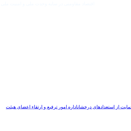
اقتصاد مقاومتی در سایه وحدت ملی و امنیت ملی
مایت از استعدادهای درخشان
اداره امور ترفیع و ارتقاء اعضای هیئت