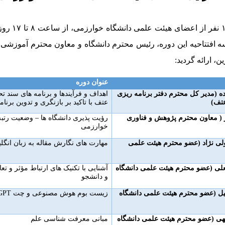
ه افتتاحیه این دوره، رئیس محترم دانشگاه و معاون محترم آموزشی و 
 ارائه گردید:
عنوان دوره
ده (مدیر کل محترم دفتر برنامه ریزی
اهداف و فرآیندها و برنامه های سند 
تف)
عتف با تاکید بر بازنگری و تدوین برن
ز ( معاون محترم پژوهش و فناوری
رؤیت پذیری دانشگاه ها – وضعیت رتبه
خوارزمی
لی نژاد (عضو محترم هیئت علمی
مهارت های نگارش مقاله به زبان انگ
علی (عضو محترم هیئت علمی دانشگاه
آشنایی با تکنیک های ارتباط مؤثر و تع
و دانشجو
یل (عضو محترم هیئت علمی دانشگاه
زیست بوم هوش مصنوعی و چت
GPT
لهی (عضو محترم هیئت علمی دانشگاه
مبانی معرفت شناسی علم